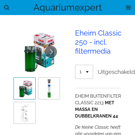
Aquariumexpert
Ga
direct
naar
de
Eheim Classic
hoofdinhoud
250 - incl.
filtermedia
Uitgeschakel
EHEIM BUITENFILTER
CLASSIC 2213
MET
MASSA EN
DUBBELKRANEN 44
De kleine Classic heeft
alle voordelen van een