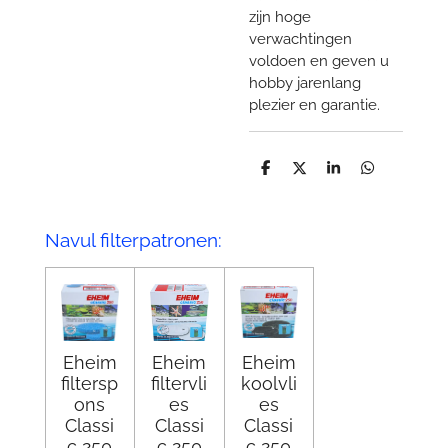
zijn hoge
verwachtingen
voldoen en geven u
hobby jarenlang
plezier en garantie.
D
D
S
D
e
e
h
e
l
e
a
l
e
l
r
e
n
e
n
Navul filterpatronen:
Eheim
Eheim
Eheim
filtersp
filtervli
koolvli
ons
es
es
Classi
Classi
Classi
c 250
c 250
c 250