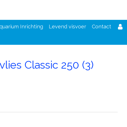
quarium Inrichting
Levend visvoer
Contact
vlies Classic 250 (3)
d