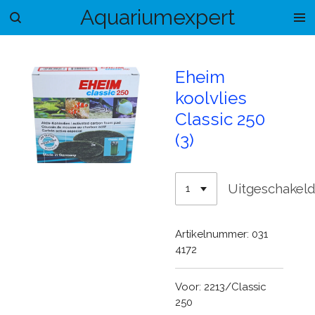
Aquariumexpert
Ga
direct
naar
de
Eheim
hoofdinhoud
koolvlies
Classic 250
(3)
Uitgeschakel
Artikelnummer:
031
4172
Voor: 2213/Classic
250