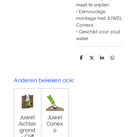
maat te snijden
• Eenvoudige
montage met JUWEL
Conexo
• Geschikt voor zout
water
D
D
S
D
e
e
h
e
l
e
a
l
e
l
r
e
n
e
n
Anderen bekeken ook:
Juwel
Juwel
Achter
Conex
grond
o
- Cliff