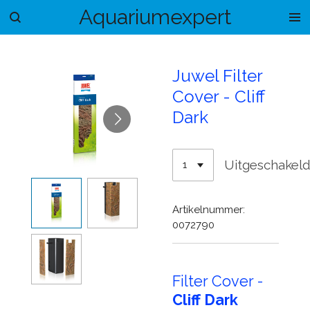
Aquariumexpert
Ga
direct
naar
de
Juwel Filter
hoofdinhoud
Cover - Cliff
Dark
Uitgeschakel
Artikelnummer:
0072790
Filter Cover -
Cliff Dark