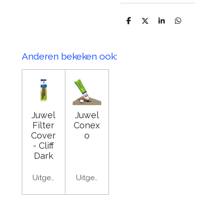
D
D
S
D
e
e
h
e
l
e
a
l
e
l
r
e
n
e
n
Anderen bekeken ook:
Juwel
Juwel
Filter
Conex
Cover
o
- Cliff
Dark
Uitgeschakeld
Uitgeschakeld