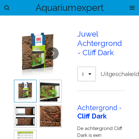
Aquariumexpert
Ga
direct
naar
de
Juwel
hoofdinhoud
Achtergrond
- Cliff Dark
Uitgeschakel
Achtergrond -
Cliff Dark
De achtergrond Cliff
Dark is een