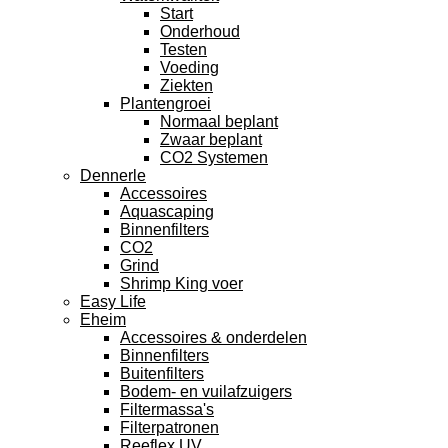
Start
Onderhoud
Testen
Voeding
Ziekten
Plantengroei
Normaal beplant
Zwaar beplant
CO2 Systemen
Dennerle
Accessoires
Aquascaping
Binnenfilters
CO2
Grind
Shrimp King voer
Easy Life
Eheim
Accessoires & onderdelen
Binnenfilters
Buitenfilters
Bodem- en vuilafzuigers
Filtermassa's
Filterpatronen
Reeflex UV