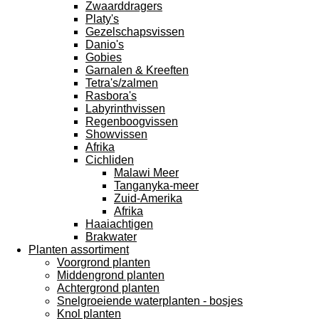
Zwaarddragers
Platy's
Gezelschapsvissen
Danio's
Gobies
Garnalen & Kreeften
Tetra's/zalmen
Rasbora's
Labyrinthvissen
Regenboogvissen
Showvissen
Afrika
Cichliden
Malawi Meer
Tanganyka-meer
Zuid-Amerika
Afrika
Haaiachtigen
Brakwater
Planten assortiment
Voorgrond planten
Middengrond planten
Achtergrond planten
Snelgroeiende waterplanten - bosjes
Knol planten