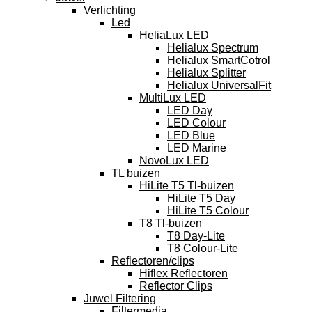
Verlichting
Led
HeliaLux LED
Helialux Spectrum
Helialux SmartCotrol
Helialux Splitter
Helialux UniversalFit
MultiLux LED
LED Day
LED Colour
LED Blue
LED Marine
NovoLux LED
TL buizen
HiLite T5 Tl-buizen
HiLite T5 Day
HiLite T5 Colour
T8 Tl-buizen
T8 Day-Lite
T8 Colour-Lite
Reflectoren/clips
Hiflex Reflectoren
Reflector Clips
Juwel Filtering
Filtermedia