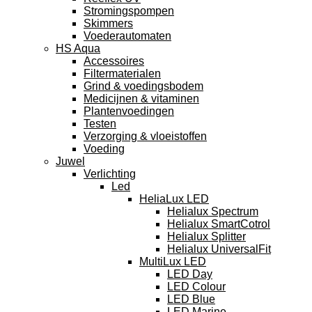
Stromingspompen
Skimmers
Voederautomaten
HS Aqua
Accessoires
Filtermaterialen
Grind & voedingsbodem
Medicijnen & vitaminen
Plantenvoedingen
Testen
Verzorging & vloeistoffen
Voeding
Juwel
Verlichting
Led
HeliaLux LED
Helialux Spectrum
Helialux SmartCotrol
Helialux Splitter
Helialux UniversalFit
MultiLux LED
LED Day
LED Colour
LED Blue
LED Marine