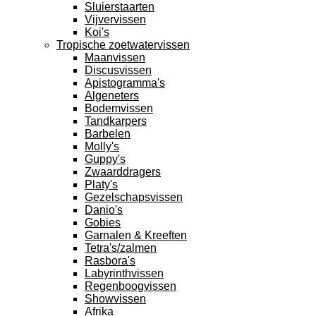
Sluierstaarten
Vijvervissen
Koi's
Tropische zoetwatervissen
Maanvissen
Discusvissen
Apistogramma's
Algeneters
Bodemvissen
Tandkarpers
Barbelen
Molly's
Guppy's
Zwaarddragers
Platy's
Gezelschapsvissen
Danio's
Gobies
Garnalen & Kreeften
Tetra's/zalmen
Rasbora's
Labyrinthvissen
Regenboogvissen
Showvissen
Afrika