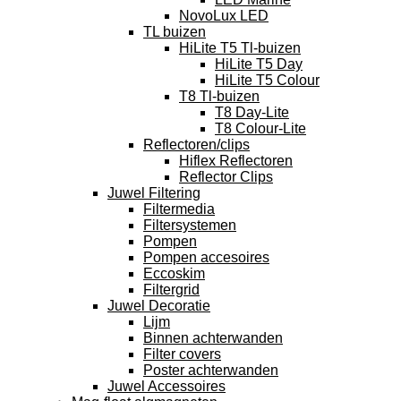
NovoLux LED
TL buizen
HiLite T5 Tl-buizen
HiLite T5 Day
HiLite T5 Colour
T8 Tl-buizen
T8 Day-Lite
T8 Colour-Lite
Reflectoren/clips
Hiflex Reflectoren
Reflector Clips
Juwel Filtering
Filtermedia
Filtersystemen
Pompen
Pompen accesoires
Eccoskim
Filtergrid
Juwel Decoratie
Lijm
Binnen achterwanden
Filter covers
Poster achterwanden
Juwel Accessoires