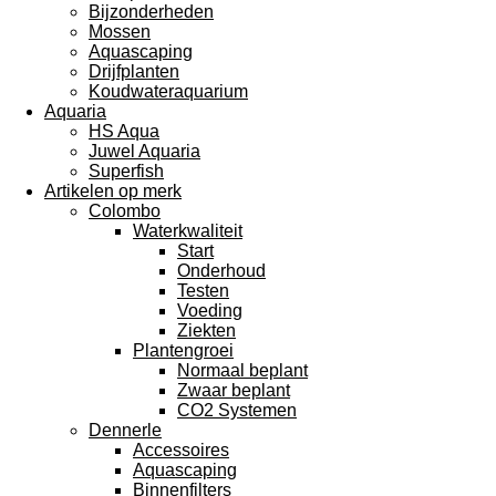
Bijzonderheden
Mossen
Aquascaping
Drijfplanten
Koudwateraquarium
Aquaria
HS Aqua
Juwel Aquaria
Superfish
Artikelen op merk
Colombo
Waterkwaliteit
Start
Onderhoud
Testen
Voeding
Ziekten
Plantengroei
Normaal beplant
Zwaar beplant
CO2 Systemen
Dennerle
Accessoires
Aquascaping
Binnenfilters