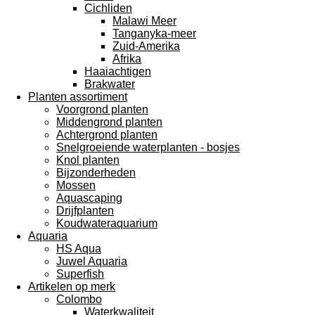
Cichliden
Malawi Meer
Tanganyka-meer
Zuid-Amerika
Afrika
Haaiachtigen
Brakwater
Planten assortiment
Voorgrond planten
Middengrond planten
Achtergrond planten
Snelgroeiende waterplanten - bosjes
Knol planten
Bijzonderheden
Mossen
Aquascaping
Drijfplanten
Koudwateraquarium
Aquaria
HS Aqua
Juwel Aquaria
Superfish
Artikelen op merk
Colombo
Waterkwaliteit