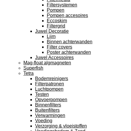
Filtersystemen
Pompen
Pompen accesoires
Eccoskim
Filtergrid
Juwel Decoratie
Lijm
Binnen achterwanden
Filter covers
Poster achterwanden
Juwel Accessoires
Mag-float algmagneten
Superfish
Tetra
Bodemreinigers
Filterpatronen
Luchtpompen
Testen
Opvoerpompen
Binnenfilters
Buitenfilters
Verwarmingen
Voeding
Verzorging & vloeistoffen