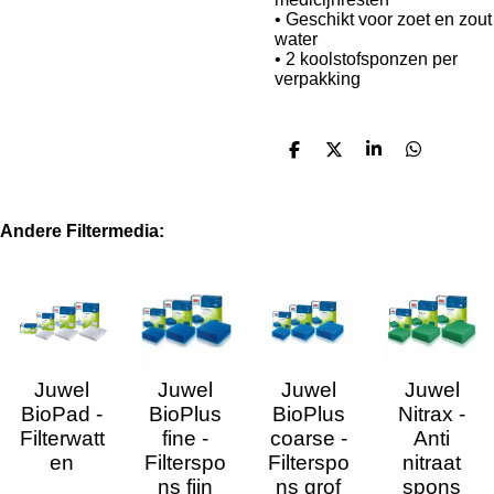
• Geschikt voor zoet en zout
water
• 2 koolstofsponzen per
verpakking
D
D
S
D
e
e
h
e
l
e
a
l
e
l
r
e
n
e
n
Andere Filtermedia:
Juwel
Juwel
Juwel
Juwel
BioPad -
BioPlus
BioPlus
Nitrax -
Filterwatt
fine -
coarse -
Anti
en
Filterspo
Filterspo
nitraat
ns fijn
ns grof
spons