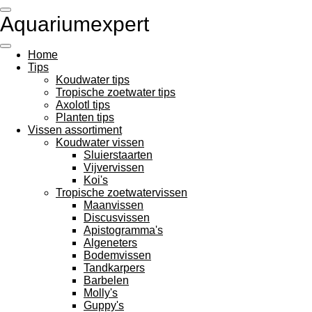
Ga
Aquariumexpert
direct
naar
de
Home
hoofdinhoud
Tips
Koudwater tips
Tropische zoetwater tips
Axolotl tips
Planten tips
Vissen assortiment
Koudwater vissen
Sluierstaarten
Vijvervissen
Koi's
Tropische zoetwatervissen
Maanvissen
Discusvissen
Apistogramma's
Algeneters
Bodemvissen
Tandkarpers
Barbelen
Molly's
Guppy's