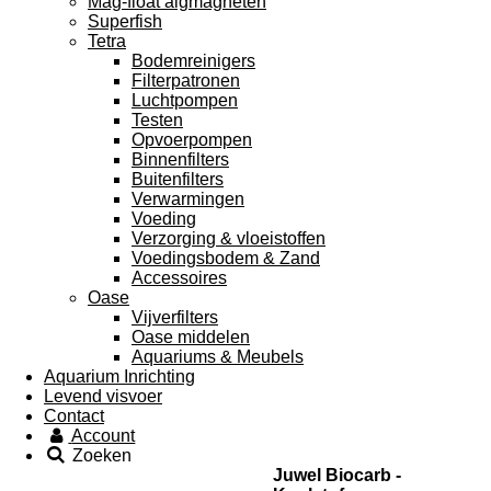
Mag-float algmagneten
Superfish
Tetra
Bodemreinigers
Filterpatronen
Luchtpompen
Testen
Opvoerpompen
Binnenfilters
Buitenfilters
Verwarmingen
Voeding
Verzorging & vloeistoffen
Voedingsbodem & Zand
Accessoires
Oase
Vijverfilters
Oase middelen
Aquariums & Meubels
Aquarium Inrichting
Levend visvoer
Contact
Account
Zoeken
Juwel Biocarb -