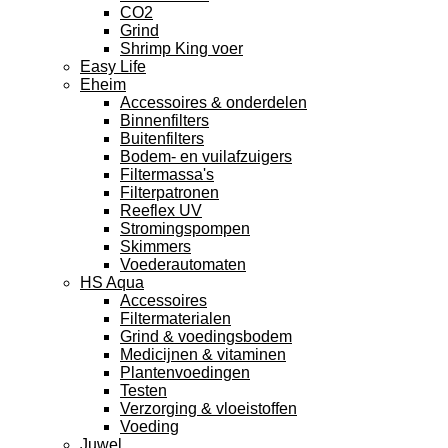
CO2
Grind
Shrimp King voer
Easy Life
Eheim
Accessoires & onderdelen
Binnenfilters
Buitenfilters
Bodem- en vuilafzuigers
Filtermassa's
Filterpatronen
Reeflex UV
Stromingspompen
Skimmers
Voederautomaten
HS Aqua
Accessoires
Filtermaterialen
Grind & voedingsbodem
Medicijnen & vitaminen
Plantenvoedingen
Testen
Verzorging & vloeistoffen
Voeding
Juwel