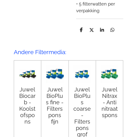
• 5 filterwatten per
verpakking
D
D
S
D
e
e
h
e
l
e
a
l
e
l
r
e
n
e
n
Andere Filtermedia:
Juwel
Juwel
Juwel
Juwel
Biocar
BioPlu
BioPlu
Nitrax
b -
s fine -
s
- Anti
Koolst
Filters
coarse
nitraat
ofspo
pons
-
spons
ns
fijn
Filters
pons
grof