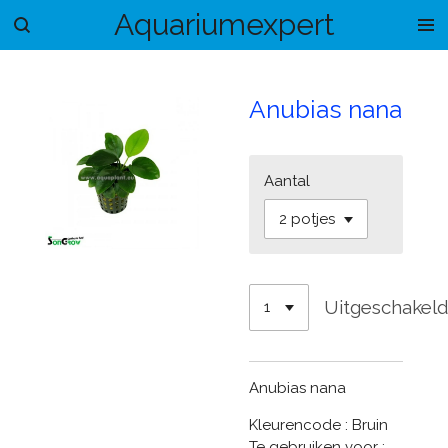
Aquariumexpert
Ga
direct
naar
de
Anubias nana
hoofdinhoud
Aantal
Uitgeschakel
Anubias nana
Kleurencode : Bruin
Te gebruiken voor :