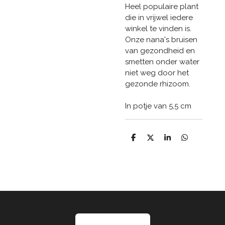
Heel populaire plant
die in vrijwel iedere
winkel te vinden is.
Onze nana's bruisen
van gezondheid en
smetten onder water
niet weg door het
gezonde rhizoom.
In potje van 5,5 cm
D
D
S
D
e
e
h
e
l
e
a
l
e
l
r
e
n
e
n