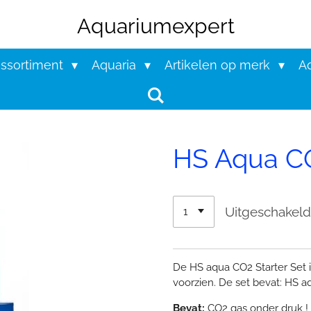
Aquariumexpert
assortiment
Aquaria
Artikelen op merk
Aq
HS Aqua CO
Uitgeschakel
De HS aqua CO2 Starter Set
voorzien. De set bevat: HS a
Bevat:
CO2 gas onder druk !