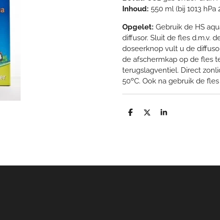
Inhoud:
550 ml (bij 1013 hPa 
Opgelet:
Gebruik de HS aqua
diffusor. Sluit de fles d.m.v.
doseerknop vult u de diffuso
de afschermkap op de fles t
terugslagventiel. Direct zon
50ºC. Ook na gebruik de fles
D
D
S
e
e
h
l
e
a
e
l
r
n
e