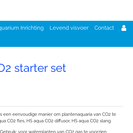
uarium Inrichting
Levend visvoer
Contact
2 starter set
d
 is een eenvoudige manier om plantenaquaria van CO2 te
qua CO2 fles, HS aqua CO2 diffusor, HS aqua CO2 slang.
 Gebruik: voor waterplanten van CO2 gas te voorzien.