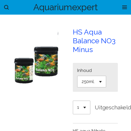
Aquariumexpert
Ga
direct
naar
de
HS Aqua
hoofdinhoud
Balance NO3
Minus
Inhoud
Uitgeschakel
HS aqua Nitrate