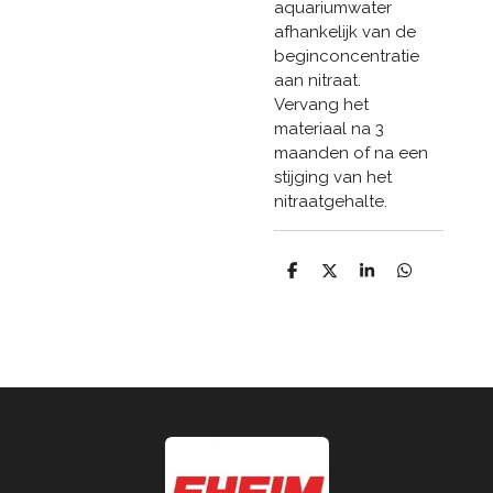
aquariumwater
afhankelijk van de
beginconcentratie
aan nitraat.
Vervang het
materiaal na 3
maanden of na een
stijging van het
nitraatgehalte.
D
D
S
D
e
e
h
e
l
e
a
l
e
l
r
e
n
e
n