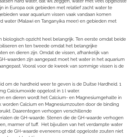
aatsen hard water, dat wil zeggen, water met veel opgeloste
jn in Europa ook gebieden met relatief zacht water te
e gebieden waar aquarium vissen vaak vandaan komen
d water (Malawi en Tanganyika meer) en gebieden met
 biologisch opzicht heel belangrijk. Ten eerste omdat beide
biliseren en ten tweede omdat het belangrijke
en en dieren zijn. Omdat de vissen, afhankelijk van
GH-waarden zijn aangepast moet het water in het aquarium
angepast. Vooral voor de kweek van sommige vissen is de
id om de hardheid weer te geven is de Duitse Hardheid. 1
 Calciumoxide opgelost in 1 l water.
ten en dieren wordt het Calcium- en Magnesiumgehalte in
ok worden Calcium en Magnesiumzouten door de binding
rbruikt. Daarentegen verhogen verschillende
terialen de GH-waarde. Stenen die de GH-waarde verhogen
enen, marmer of tuff. Het bijvullen van het verdampte water
oogt de GH-waarde eveneens omdat opgeloste zouten niet