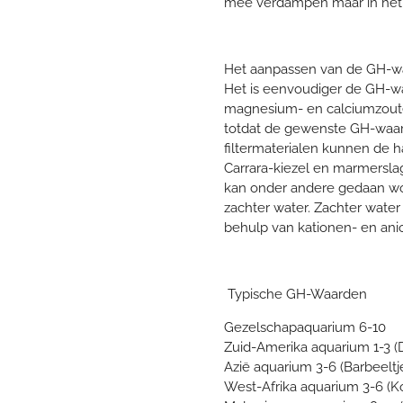
mee verdampen maar in het w
Het aanpassen van de GH-w
Het is eenvoudiger de GH-wa
magnesium- en calciumzout
totdat de gewenste GH-waard
filtermaterialen kunnen de h
Carrara-kiezel en marmerslag
kan onder andere gedaan w
zachter water. Zachter water
behulp van kationen- en ani
Typische GH-Waarden
Gezelschapaquarium 6-10
Zuid-Amerika aquarium 1-3 (D
Azië aquarium 3-6 (Barbeeltj
West-Afrika aquarium 3-6 (K