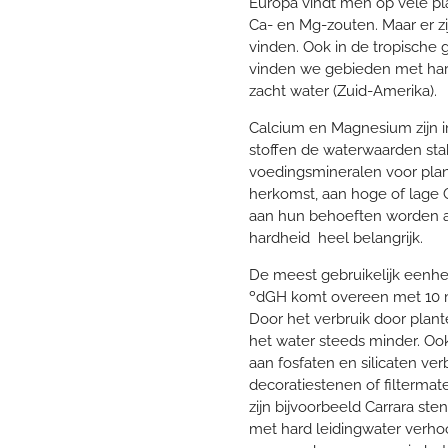
Europa vindt men op vele pl
Ca- en Mg-zouten. Maar er zi
vinden. Ook in de tropisch
vinden we gebieden met har
zacht water (Zuid-Amerika).
Calcium en Magnesium zijn in
stoffen de waterwaarden sta
voedingsmineralen voor plant
herkomst, aan hoge of lage 
aan hun behoeften worden a
hardheid heel belangrijk.
De meest gebruikelijk eenhe
ºdGH komt overeen met 10 mg
Door het verbruik door plan
het water steeds minder. O
aan fosfaten en silicaten ve
decoratiestenen of filterma
zijn bijvoorbeeld Carrara st
met hard leidingwater verh