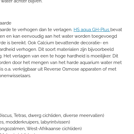
ater achter blijven.
aarde
arde te verhogen dan te verlagen.
HS aqua GH-Plus
bevat
en en kan eenvoudig aan het water worden toegevoegd
e is bereikt. Ook Calcium bevattende decoratie- en
ardheid verhogen. Dit soort materialen zijn bijvoorbeeld
. Het verlagen van een te hoge hardheid is moeilijker. Dit
orden door het mengen van het harde aquarium water met
 is o.a. verkrijgbaar uit Reverse Osmose apparaten of met
onenwisselaars.
iscus, Tetras, dwerg cichliden, diverse meervallen)
es, modderkruipers, labyrintvissen)
ongozalmen, West-Afrikaanse cichliden)