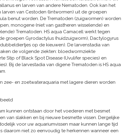
allanus en larven van andere Nematoden. Ook kan het
an larven van Cestoden (lintwormen) uit de groepen
igula benut worden. De Trematoden (zuigwormen) worden
pen, monogene (niet van gastheren wisselende) en
selende) Trematoden. HS aqua Camacell werkt tegen
e groepen Gyrodactylus (huidzuigworm), Dactylogyrus
dubbeldiertjes op de kieuwen). De larvenstadia van
aken de volgende ziekten: bloedwormziekte
te Stip of Black Spot Disease (Uvulifer species) en
s). Bij de larvestadia van digene Trematoden is HS aqua
am.
in zee- en zoetwateraquaria met lagere dieren worden
tebeeld
rium kunnen ontstaan door het voederen met besmet
en van slakken en bij nieuwe besmette vissen. Dergelijke
l dodelijk voor uw aquariumvissen maar kunnen lange tijd
t is daarom niet zo eenvoudig te herkennen wanneer een