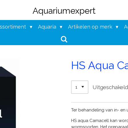
Aquariumexpert
assortiment
Aquaria
Artikelen op merk
A
HS Aqua C
Uitgeschakel
Ter behandeling van in- en 
HS aqua Camacell kan worde
wormsoorten. Het preparaa