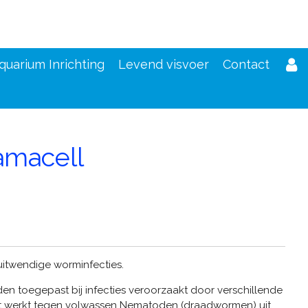
quarium Inrichting
Levend visvoer
Contact
amacell
d
uitwendige worminfecties.
n toegepast bij infecties veroorzaakt door verschillende
t werkt tegen volwassen Nematoden (draadwormen) uit