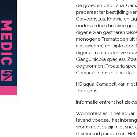
de groepen Capillaria, Cam
preparaat ter bestrijding v
Caryophyllus, Khawia en L
onderverdeeld in twee groe
digene (van gastheren wis
monogene Trematoden uit d
(kieuwworm) en Diplozoon (
digene Trematoden veroorz
(Sanguinicola species), Zwar
oogwormen (Proalaria specie
Camacell soms niet werkza
HS aqua Camacell kan niet 
toegepast.
Informatie ontrent het ziek
Worminfecties in het aqua
levend voedsel, het inbreng
worminfecties zijn niet sne
sluimerend parasiteren. He