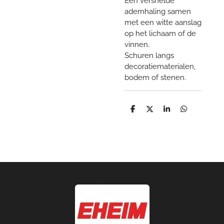
Een versnelde
ademhaling samen
met een witte aanslag
op het lichaam of de
vinnen.
Schuren langs
decoratiematerialen,
bodem of stenen.
D
D
S
D
e
e
h
e
l
e
a
l
e
l
r
e
n
e
n