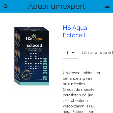
Aquariumexpert
Ga
direct
naar
de
HS Aqua
hoofdinhoud
Ectocell
Uitgeschakel
Universeel middel ter
behandeling van
huidinfecties.
Omdat de meeste
parasieten gelijke
ziektebeelden
veroorzaken is HS
aqua Ectocell een