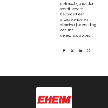
optimaal gehouden
wordt. Verder
bevordert een
afwisselende en
vitaminerijke voeding
een snel
genezingsproces.
D
D
S
D
e
e
h
e
l
e
a
l
e
l
r
e
n
e
n