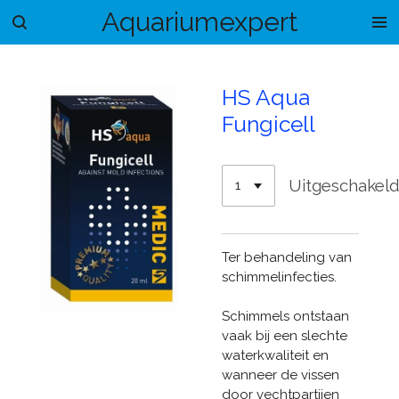
Aquariumexpert
Ga
direct
naar
de
HS Aqua
hoofdinhoud
Fungicell
Uitgeschakel
Ter behandeling van
schimmelinfecties.
Schimmels ontstaan
vaak bij een slechte
waterkwaliteit en
wanneer de vissen
door vechtpartijen