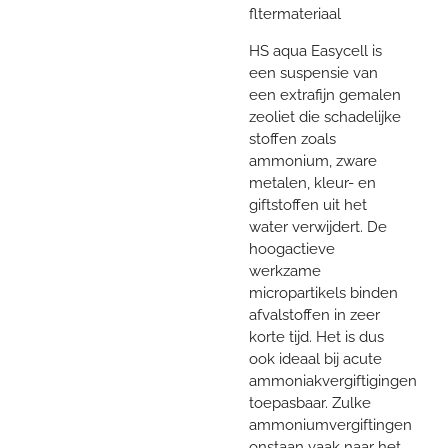
fltermateriaal
HS aqua Easycell is
een suspensie van
een extrafijn gemalen
zeoliet die schadelijke
stoffen zoals
ammonium, zware
metalen, kleur- en
giftstoffen uit het
water verwijdert. De
hoogactieve
werkzame
micropartikels binden
afvalstoffen in zeer
korte tijd. Het is dus
ook ideaal bij acute
ammoniakvergiftigingen
toepasbaar. Zulke
ammoniumvergiftingen
onstaan vaak naar het