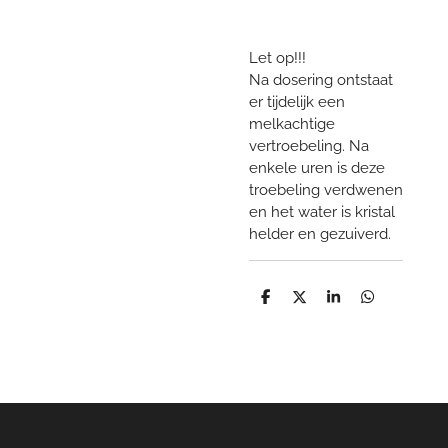
Let op!!!
Na dosering ontstaat
er tijdelijk een
melkachtige
vertroebeling. Na
enkele uren is deze
troebeling verdwenen
en het water is kristal
helder en gezuiverd.
D
D
S
D
e
e
h
e
l
e
a
l
e
l
r
e
n
e
n