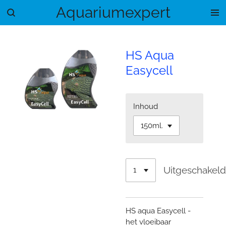
Aquariumexpert
Ga
direct
naar
de
HS Aqua
hoofdinhoud
Easycell
Inhoud
Uitgeschakel
HS aqua Easycell -
het vloeibaar