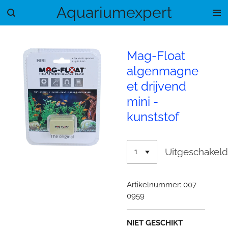
Aquariumexpert
Ga
direct
naar
de
Mag-Float
hoofdinhoud
algenmagne
et drijvend
mini -
kunststof
Uitgeschakel
Artikelnummer:
007
0959
NIET GESCHIKT