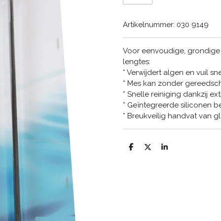
Artikelnummer:
030 9149
Voor eenvoudige, grondige r
lengtes:
* Verwijdert algen en vuil s
* Mes kan zonder gereedsc
* Snelle reiniging dankzij e
* Geïntegreerde siliconen be
* Breukveilig handvat van gl
D
D
S
e
e
h
l
e
a
e
l
r
n
e