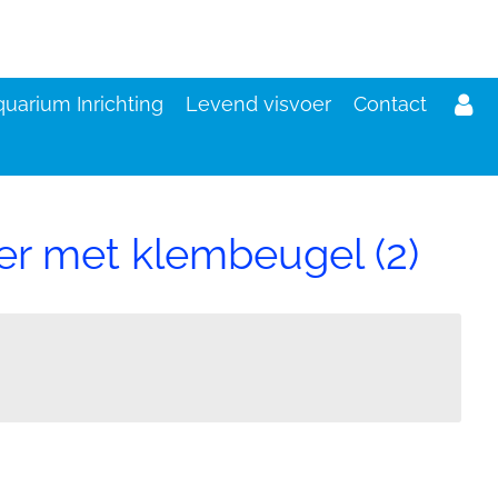
uarium Inrichting
Levend visvoer
Contact
er met klembeugel (2)
d