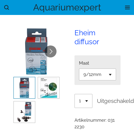
Aquariumexpert
Ga
direct
naar
de
Eheim
hoofdinhoud
diffusor
Maat
Uitgeschakel
Artikelnummer:
031
2230