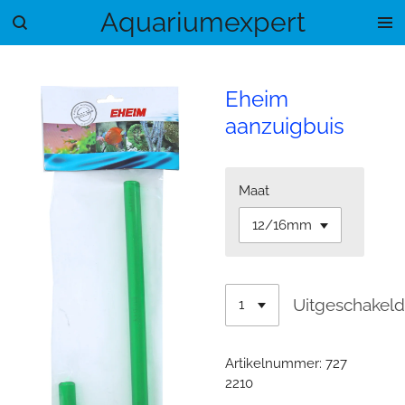
Aquariumexpert
Ga
direct
naar
de
Eheim
hoofdinhoud
aanzuigbuis
Maat
Uitgeschakel
Artikelnummer:
727
2210