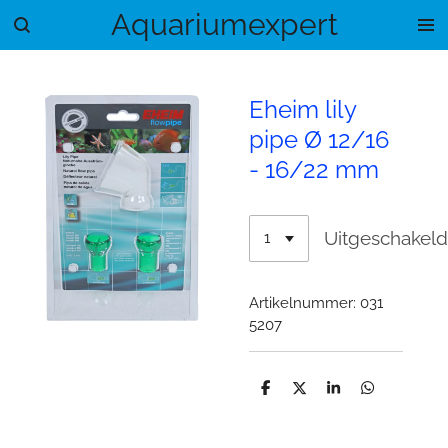
Aquariumexpert
Ga
direct
naar
de
Eheim lily
hoofdinhoud
pipe Ø 12/16
- 16/22 mm
Uitgeschakel
Artikelnummer:
031
5207
D
D
S
D
e
e
h
e
l
e
a
l
e
l
r
e