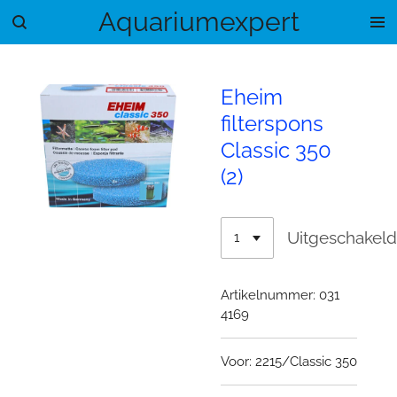
Aquariumexpert
Ga
direct
naar
de
Eheim
hoofdinhoud
filterspons
Classic 350
(2)
Uitgeschakel
Artikelnummer:
031
4169
Voor: 2215/Classic 350