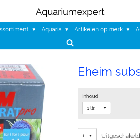
Aquariumexpert
assortiment
Aquaria
Artikelen op merk
A
Eheim subs
Inhoud
Uitgeschakel