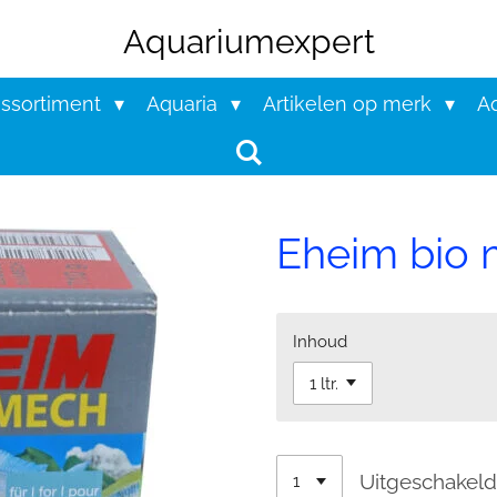
Aquariumexpert
assortiment
Aquaria
Artikelen op merk
Aq
Eheim bio
Inhoud
Uitgeschakel