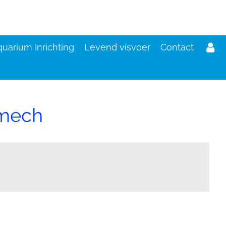
uarium Inrichting
Levend visvoer
Contact
 mech
d