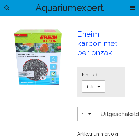
Aquariumexpert
Ga
direct
naar
de
Eheim
hoofdinhoud
karbon met
perlonzak
Inhoud
Uitgeschakel
Artikelnummer:
031