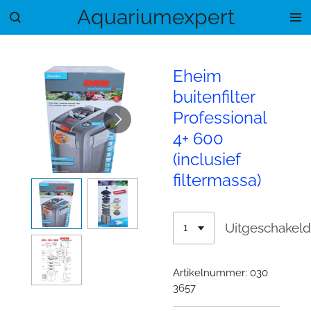
Aquariumexpert
Ga
direct
naar
de
Eheim
hoofdinhoud
buitenfilter
Professional
4+ 600
(inclusief
filtermassa)
Uitgeschakel
Artikelnummer:
030
3657