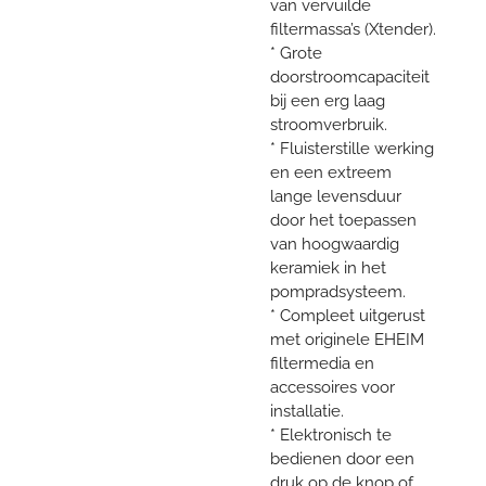
van vervuilde
filtermassa’s (Xtender).
* Grote
doorstroomcapaciteit
bij een erg laag
stroomverbruik.
* Fluisterstille werking
en een extreem
lange levensduur
door het toepassen
van hoogwaardig
keramiek in het
pompradsysteem.
* Compleet uitgerust
met originele EHEIM
filtermedia en
accessoires voor
installatie.
* Elektronisch te
bedienen door een
druk op de knop of