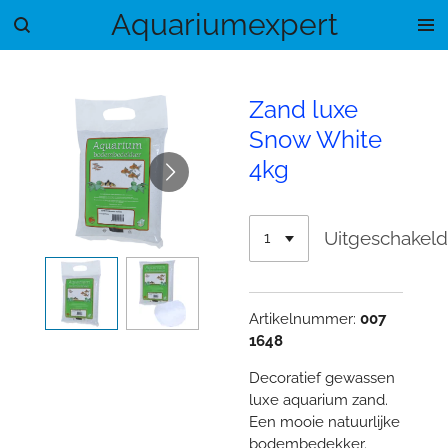
Aquariumexpert
Ga
direct
naar
de
Zand luxe
hoofdinhoud
Snow White
4kg
Uitgeschakel
Artikelnummer:
007
1648
Decoratief gewassen
luxe aquarium zand.
Een mooie natuurlijke
bodembedekker.