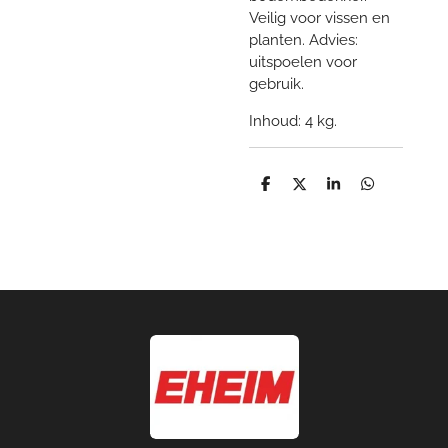
Veilig voor vissen en
planten. Advies:
uitspoelen voor
gebruik.
Inhoud: 4 kg.
D
D
S
D
e
e
h
e
l
e
a
l
e
l
r
e
n
e
n