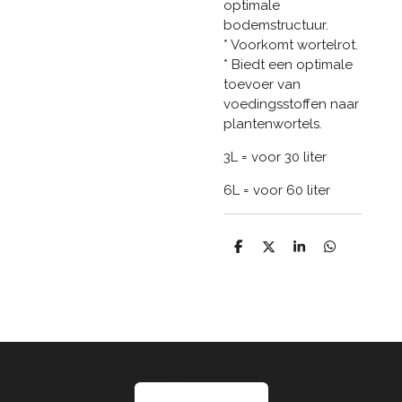
optimale
bodemstructuur.
* Voorkomt wortelrot.
* Biedt een optimale
toevoer van
voedingsstoffen naar
plantenwortels.
3L = voor 30 liter
6L = voor 60 liter
D
D
S
D
e
e
h
e
l
e
a
l
e
l
r
e
n
e
n