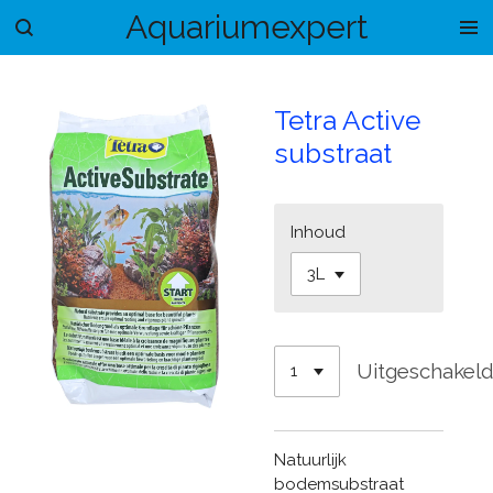
Aquariumexpert
Ga
direct
naar
de
Tetra Active
hoofdinhoud
substraat
Inhoud
Uitgeschakel
Natuurlijk
bodemsubstraat