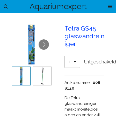
Aquariumexpert
Ga
direct
naar
de
Tetra GS45
hoofdinhoud
glaswandrein
iger
Uitgeschakel
Artikelnummer:
006
8140
De Tetra
glaswandreiniger
maakt moeiteloos
algen en ander vuil