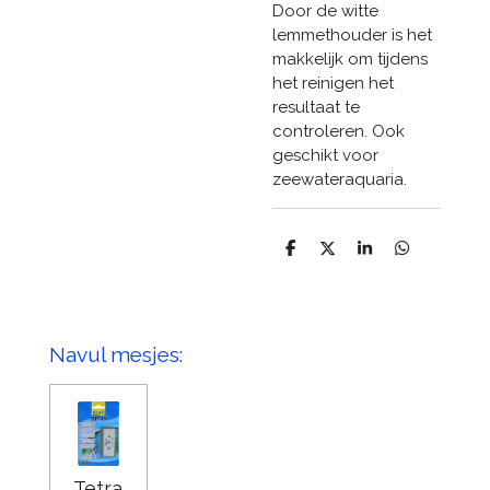
Door de witte
lemmethouder is het
makkelijk om tijdens
het reinigen het
resultaat te
controleren. Ook
geschikt voor
zeewateraquaria.
D
D
S
D
e
e
h
e
l
e
a
l
e
l
r
e
n
e
n
Navul mesjes:
Tetra