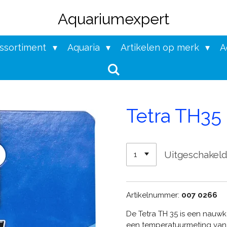
Aquariumexpert
assortiment
Aquaria
Artikelen op merk
A
Tetra TH35
Uitgeschakel
Artikelnummer:
007 0266
De Tetra TH 35 is een nauwk
een temperatuurmeting van 