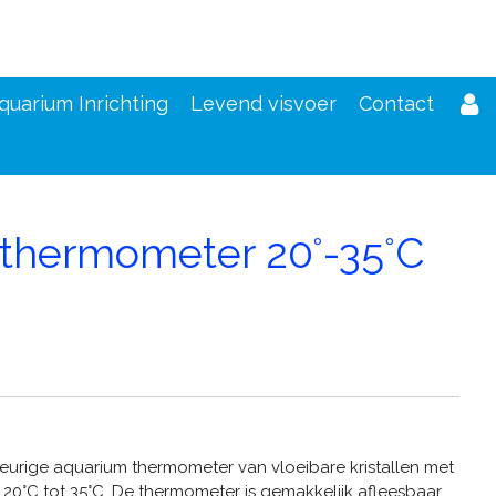
quarium Inrichting
Levend visvoer
Contact
 thermometer 20°-35°C
d
eurige aquarium thermometer van vloeibare kristallen met
20°C tot 35°C. De thermometer is gemakkelijk afleesbaar