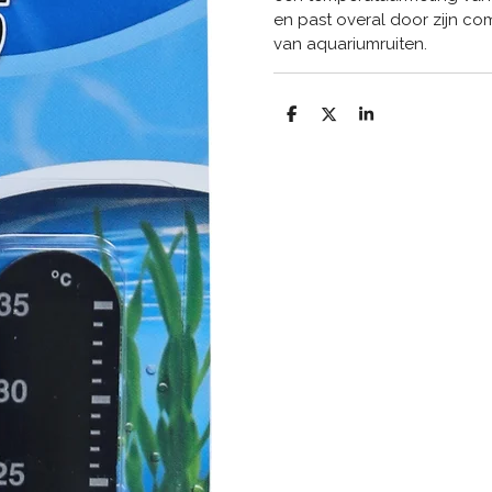
en past overal door zijn c
van aquariumruiten.
D
D
S
e
e
h
l
e
a
e
l
r
n
e