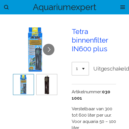
Aquariumexpert
Ga
direct
naar
de
Tetra
hoofdinhoud
binnenfilter
IN600 plus
Uitgeschakel
Artikelnummer:
030
1001
Verstelbaar van 300
tot 600 liter per uur.
Voor aquaria 50 – 100
liter.