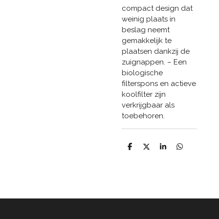
compact design dat
weinig plaats in
beslag neemt
gemakkelijk te
plaatsen dankzij de
zuignappen. – Een
biologische
filterspons en actieve
koolfilter zijn
verkrijgbaar als
toebehoren.
D
D
S
D
e
e
h
e
l
e
a
l
e
l
r
e
n
e
n