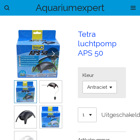
Aquariumexpert
Ga
direct
naar
de
Tetra
hoofdinhoud
luchtpomp
APS 50
Kleur
Uitgeschakel
Artikelnummer