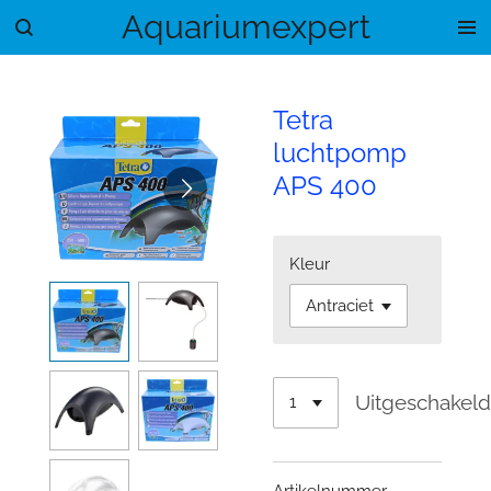
Aquariumexpert
Ga
direct
naar
de
Tetra
hoofdinhoud
luchtpomp
APS 400
Kleur
Uitgeschakel
Artikelnummer