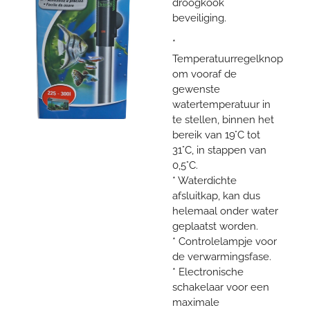
droogkook
beveiliging.
*
Temperatuurregelknop
om vooraf de
gewenste
watertemperatuur in
te stellen, binnen het
bereik van 19°C tot
31°C, in stappen van
0,5°C.
* Waterdichte
afsluitkap, kan dus
helemaal onder water
geplaatst worden.
* Controlelampje voor
de verwarmingsfase.
* Electronische
schakelaar voor een
maximale