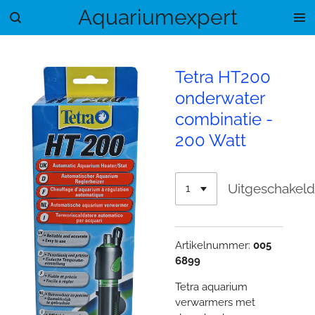
Aquariumexpert
Ga
direct
naar
de
Tetra HT200
hoofdinhoud
onderwater
combinatie -
200 Watt
Uitgeschakel
Artikelnummer:
005
6899
Tetra aquarium
verwarmers met