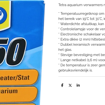
Tetra aquarium verwarmers m
* Temperatuurregelknop om v
het bereik van 19°C tot 31°C, 
* Waterdichte afsluitkap, ka
* Controlelampje voor de ve
* Electronische schakelaar 
* Extra dikke (2 mm) hittebes
* Dubbel keramisch verwarm
het glas.
* Stevige bevestiging met b
* Lange netkabel (1,6 m) voo
* De temperatuur is zeer gem
gebruiksvriendelijk is.
D
D
S
e
e
h
l
e
a
e
l
r
n
e