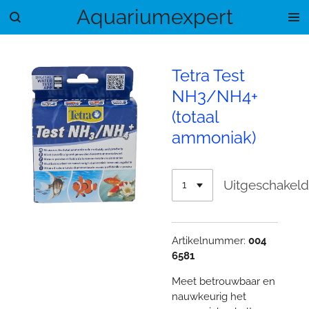
Aquariumexpert
Ga
direct
naar
de
Tetra Test
hoofdinhoud
NH3/NH4+
(totaal
ammoniak)
Uitgeschakel
Artikelnummer:
004
6581
Meet betrouwbaar en
nauwkeurig het