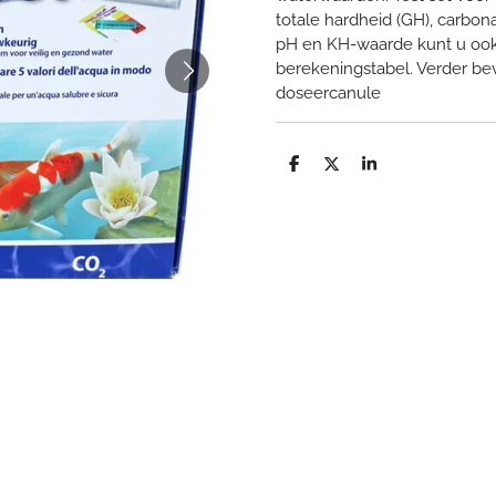
totale hardheid (GH), carbon
pH en KH-waarde kunt u ook 
berekeningstabel. Verder bev
doseercanule
D
D
S
e
e
h
l
e
a
e
l
r
n
e