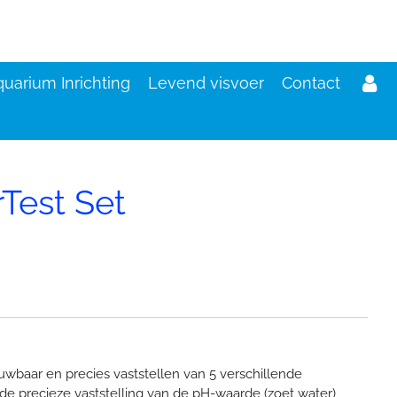
uarium Inrichting
Levend visvoer
Contact
Test Set
d
uwbaar en precies vaststellen van 5 verschillende
de precieze vaststelling van de pH-waarde (zoet water),