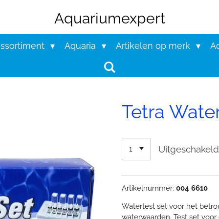
Aquariumexpert
assortiment
Aquaria
Artikelen op merk
Aq
Tetra Water
Uitgeschakel
Artikelnummer:
004 6610
Watertest set voor het betro
waterwaarden. Test set voor 