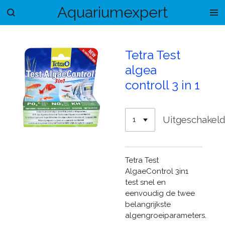
Aquariumexpert
Ga
direct
naar
de
Tetra Test
hoofdinhoud
algea
controll 3 in 1
Uitgeschakel
Tetra Test
AlgaeControl 3in1
test snel en
eenvoudig de twee
belangrijkste
algengroeiparameters.