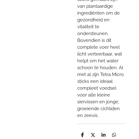
van plantaardige
ingrediënten om de
gezondheid en
vitaliteit te
ondersteunen.
Bovendien is dit
complete voer heel
licht verteerbaar, wat
helpt om het water
schoon te houden. Al
met al zijn Tetra Micro
sticks een ideaal
compleet voedsel
voor alle kleine
siervissen en jonge,
groeiende cichliden
en zeevis.
D
D
S
D