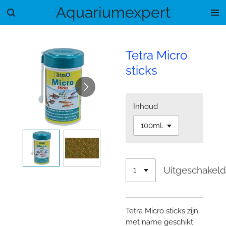
Aquariumexpert
Ga
direct
naar
de
Tetra Micro
hoofdinhoud
sticks
Inhoud
Uitgeschakel
Tetra Micro sticks zijn
met name geschikt