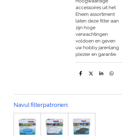
Hoogwaardige
accessoires uit het
Eheim assortiment
laten deze filter aan
zijn hoge
verwachtingen
voldoen en geven
uw hobby jarenlang
plezier en garantie.
D
D
S
D
e
e
h
e
l
e
a
l
e
l
r
e
n
e
n
Navul filterpatronen: