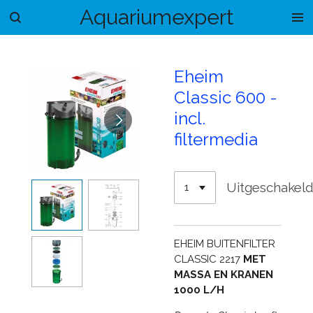
Aquariumexpert
Ga
direct
naar
de
Eheim
hoofdinhoud
Classic 600 -
incl.
filtermedia
Uitgeschakel
EHEIM BUITENFILTER
CLASSIC 2217
MET
MASSA EN KRANEN
1000 L/H