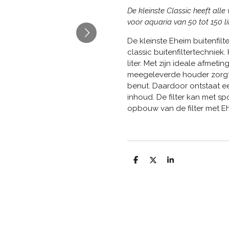
De kleinste Classic heeft alle 
voor aquaria van 50 tot 150 li
De kleinste Eheim buitenfil
classic buitenfiltertechniek
liter. Met zijn ideale afmet
meegeleverde houder zorgt 
benut. Daardoor ontstaat ee
inhoud. De filter kan met s
opbouw van de filter met Eh
D
D
S
e
e
h
l
e
a
e
l
r
n
e