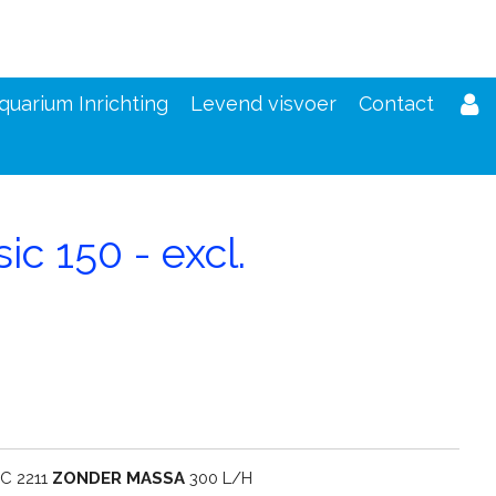
quarium Inrichting
Levend visvoer
Contact
ic 150 - excl.
d
C 2211
ZONDER MASSA
300 L/H