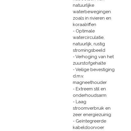
natuurlijke
waterbewegingen
zoals in rivieren en
koraalriffen
- Optimale
watercirculatie,
natuurlijk, rustig
stromingsbeeld
- Verhoging van het
zuurstofgehalte
- Veilige bevestiging
d.m.v.
magneethouder
- Extreem stil en
onderhoudsarm
- Laag
stroomverbruik en
zeer energiezuinig
- Geïntegreerde
kabeldoorvoer