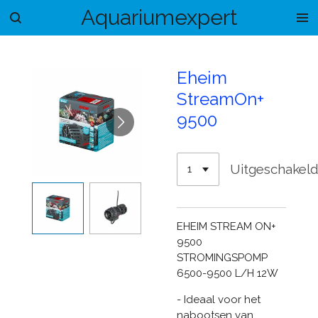
Aquariumexpert
Ga
direct
naar
de
Eheim
hoofdinhoud
StreamOn+
9500
Uitgeschakel
EHEIM STREAM ON+
9500
STROMINGSPOMP
6500-9500 L/H 12W
- Ideaal voor het
nabootsen van