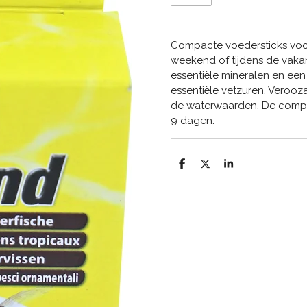
Compacte voedersticks voor 
weekend of tijdens de vaka
essentiële mineralen en een
essentiële vetzuren. Veroo
de waterwaarden. De compac
9 dagen.
D
D
S
e
e
h
l
e
a
e
l
r
n
e