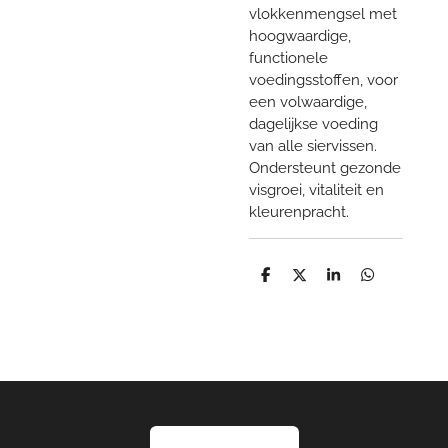
vlokkenmengsel met
hoogwaardige,
functionele
voedingsstoffen, voor
een volwaardige,
dagelijkse voeding
van alle siervissen.
Ondersteunt gezonde
visgroei, vitaliteit en
kleurenpracht.
D
D
S
D
e
e
h
e
l
e
a
l
e
l
r
e
n
e
n