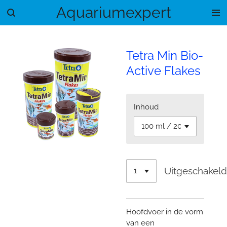
Aquariumexpert
Ga
direct
naar
de
Tetra Min Bio-
hoofdinhoud
Active Flakes
Inhoud
Uitgeschakel
Hoofdvoer in de vorm
van een