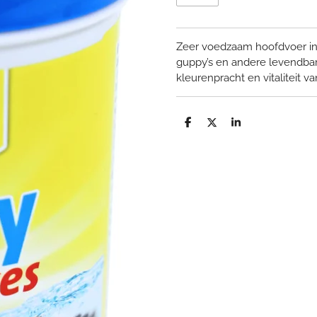
Zeer voedzaam hoofdvoer in 
guppy’s en andere levendba
kleurenpracht en vitaliteit va
D
D
S
e
e
h
l
e
a
e
l
r
n
e