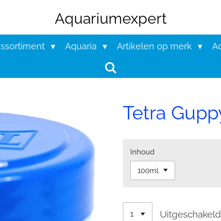
Aquariumexpert
assortiment
Aquaria
Artikelen op merk
Aq
Tetra Guppy
Inhoud
Uitgeschakel