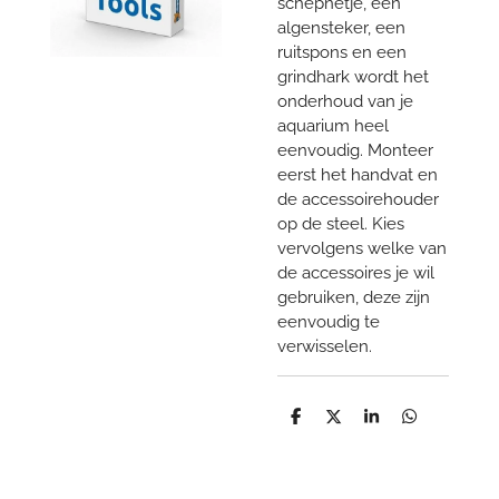
schepnetje, een
algensteker, een
ruitspons en een
grindhark wordt het
onderhoud van je
aquarium heel
eenvoudig. Monteer
eerst het handvat en
de accessoirehouder
op de steel. Kies
vervolgens welke van
de accessoires je wil
gebruiken, deze zijn
eenvoudig te
verwisselen.
D
D
S
D
e
e
h
e
l
e
a
l
e
l
r
e
n
e
n