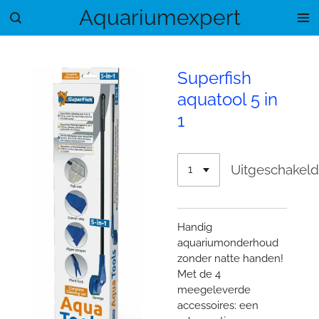
Aquariumexpert
Ga
direct
naar
de
Superfish
hoofdinhoud
aquatool 5 in
1
Uitgeschakel
Handig
aquariumonderhoud
zonder natte handen!
Met de 4
meegeleverde
accessoires: een