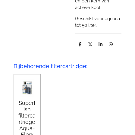
en een kern van
actieve kool.
Geschikt voor aquaria
tot 50 liter.
D
D
S
D
e
e
h
e
l
e
a
l
e
l
r
e
n
e
n
Bijbehorende filtercartridge:
Superf
ish
filterca
rtridge
Aqua-
Flow