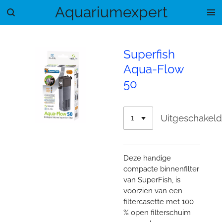
Aquariumexpert
Ga
direct
naar
de
Superfish
hoofdinhoud
Aqua-Flow
50
Uitgeschakel
Deze handige
compacte binnenfilter
van SuperFish, is
voorzien van een
filtercasette met 100
% open filterschuim