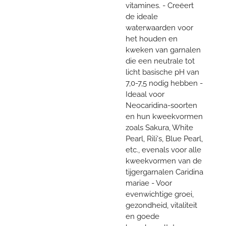
vitamines. - Creëert
de ideale
waterwaarden voor
het houden en
kweken van garnalen
die een neutrale tot
licht basische pH van
7,0-7,5 nodig hebben -
Ideaal voor
Neocaridina-soorten
en hun kweekvormen
zoals Sakura, White
Pearl, Rili's, Blue Pearl,
etc., evenals voor alle
kweekvormen van de
tijgergarnalen Caridina
mariae - Voor
evenwichtige groei,
gezondheid, vitaliteit
en goede