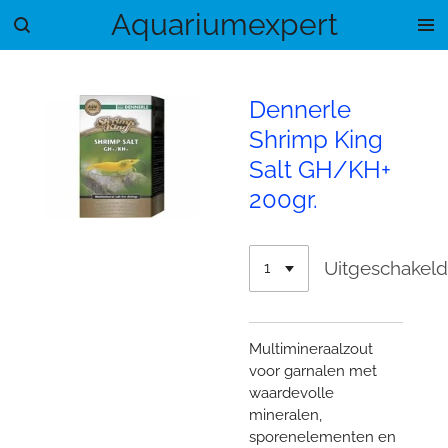
Aquariumexpert
Ga
direct
naar
de
Dennerle
hoofdinhoud
Shrimp King
Salt GH/KH+
200gr.
Uitgeschakel
Multimineraalzout
voor garnalen met
waardevolle
mineralen,
sporenelementen en