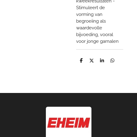
kweekresultaten -
Stimuleert de
vorming van
begroeiing als
waardevolle
bijvoeding, vooral
voor jonge garnalen
D
D
S
D
e
e
h
e
l
e
a
l
e
l
r
e
n
e
n