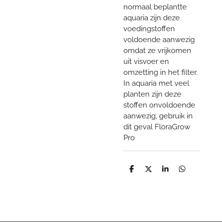
normaal beplantte
aquaria zijn deze
voedingstoffen
voldoende aanwezig
omdat ze vrijkomen
uit visvoer en
omzetting in het filter.
In aquaria met veel
planten zijn deze
stoffen onvoldoende
aanwezig, gebruik in
dit geval FloraGrow
Pro
D
D
S
D
e
e
h
e
l
e
a
l
e
l
r
e
n
e
n