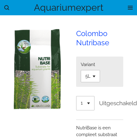
Aquariumexpert
Ga
direct
naar
de
Colombo
hoofdinhoud
Nutribase
Variant
Uitgeschakel
NutriBase is een
compleet substraat