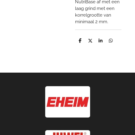
NutriBase af met een
laag grind met een
korrelgrootte van
minimaal 2 mm.
D
D
S
D
e
e
h
e
l
e
a
l
e
l
r
e
n
e
n